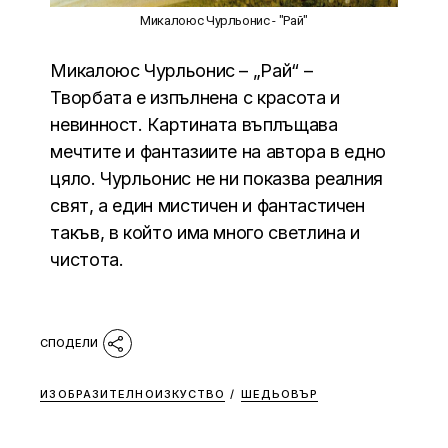
Микалоюс Чурльонис - "Рай"
Микалоюс Чурльонис – „Рай“ –
Творбата е изпълнена с красота и
невинност. Картината въплъщава
мечтите и фантазиите на автора в едно
цяло. Чурльонис не ни показва реалния
свят, а един мистичен и фантастичен
такъв, в който има много светлина и
чистота.
ИЗОБРАЗИТЕЛНОИЗКУСТВО
/
ШЕДЬОВЪР