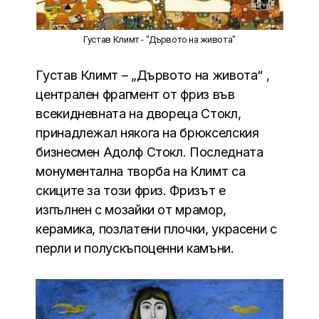
Густав Климт - "Дървото на живота"
Густав Климт – „Дървото на живота“ ,
централен фрагмент от фриз във
всекидневната на двореца Стокл,
принадлежал някога на брюкселския
бизнесмен Адолф Стокл. Последната
монументална творба на Климт са
скиците за този фриз. Фризът е
изпълнен с мозайки от мрамор,
керамика, позлатени плочки, украсени с
перли и полускъпоценни камъни.