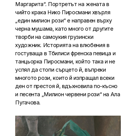
Маргарита“. Портретът на жената в
чийто крака Нико Пиросмани хвърля
„един милион рози“ e направен върху
черна мушама, като много от другите
творби на самоукия грузински
художник. Историята на влюбения в
гостуваща в Тбилиси френска певица и
танцьорка Пиросмани, който така и не
успял да стопи сърцето й, въпреки
многото рози, които й изпращал всеки
ден от престоя й, вдъхновила по-късно
и песента „Милион червени рози“ на Ала
Пугачова.