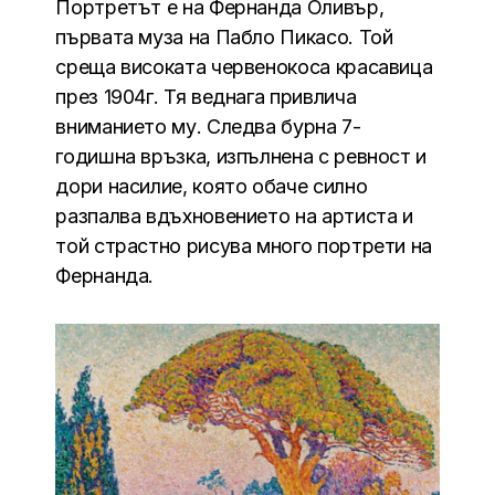
Портретът е на Фернанда Оливър,
първата муза на Пабло Пикасо. Той
среща високата червенокоса красавица
през 1904г. Тя веднага привлича
вниманието му. Следва бурна 7-
годишна връзка, изпълнена с ревност и
дори насилие, която обаче силно
разпалва вдъхновението на артиста и
той страстно рисува много портрети на
Фернанда.