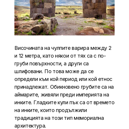
Височината на чулпите варира между 2
и 12 метра, като някои от тях са с по-
груби повърхности, а други са
шлифовани. По това може да се
определи към кой период или кой етнос
принадлежат. Обикновено грубите са на
аймарите, живяли преди империята на
инките. Гладките кули пък са от времето
на инките, които продължили
традицията на този тип мемориална
архитектура.