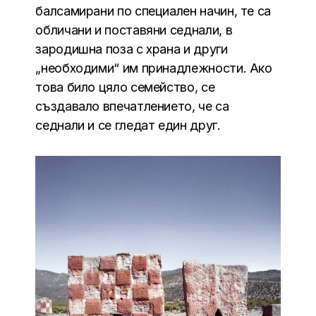
балсамирани по специален начин, те са
обличани и поставяни седнали, в
зародишна поза с храна и други
„необходими“ им принадлежности. Ако
това било цяло семейство, се
създавало впечатлението, че са
седнали и се гледат един друг.