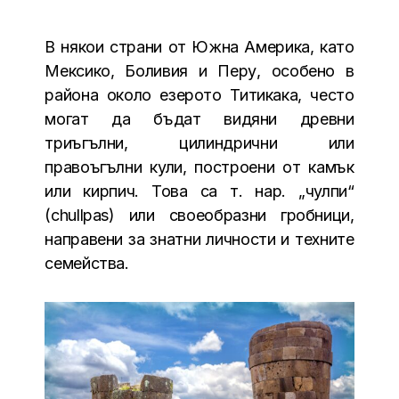
В някои страни от Южна Америка, като
Мексико, Боливия и Перу, особено в
района около езерото Титикака, често
могат да бъдат видяни древни
триъгълни, цилиндрични или
правоъгълни кули, построени от камък
или кирпич. Това са т. нар. „чулпи“
(chullpas) или своеобразни гробници,
направени за знатни личности и техните
семейства.