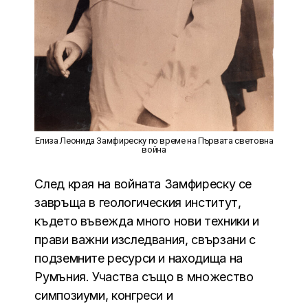
Елиза Леонида Замфиреску по време на Първата световна
война
След края на войната Замфиреску се
завръща в геологическия институт,
където въвежда много нови техники и
прави важни изследвания, свързани с
подземните ресурси и находища на
Румъния. Участва също в множество
симпозиуми, конгреси и