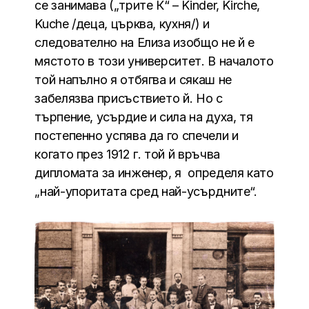
се занимава („трите К“ – Kinder, Kirche,
Kuche /деца, църква, кухня/) и
следователно на Елиза изобщо не й е
мястото в този университет. В началото
той напълно я отбягва и сякаш не
забелязва присъствието й. Но с
търпение, усърдие и сила на духа, тя
постепенно успява да го спечели и
когато през 1912 г. той й връчва
дипломата за инженер, я определя като
„най-упоритата сред най-усърдните“.