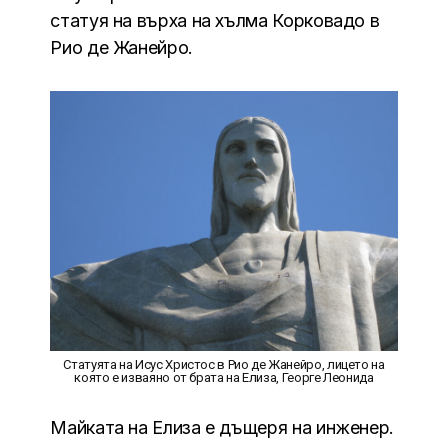
статуя на върха на хълма Корковадо в
Рио де Жанейро.
Статуята на Исус Христос в Рио де Жанейро, лицето на
която е изваяно от брата на Елиза, Георге Леонида
Майката на Елиза е дъщеря на инженер.