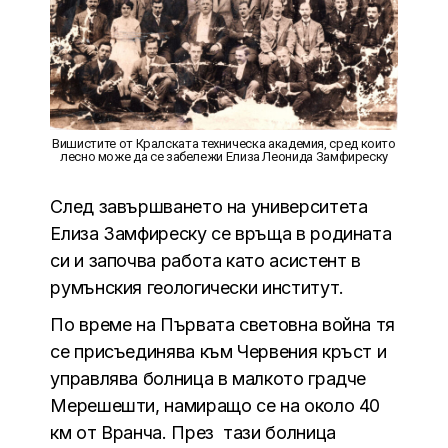
Вишистите от Кралската техническа академия, сред които
лесно може да се забележи Елиза Леонида Замфиреску
След завършването на университета
Елиза Замфиреску се връща в родината
си и започва работа като асистент в
румънския геологически институт.
По време на Първата световна война тя
се присъединява към Червения кръст и
управлява болница в малкото градче
Мерешешти, намиращо се на около 40
км от Вранча. През тази болница