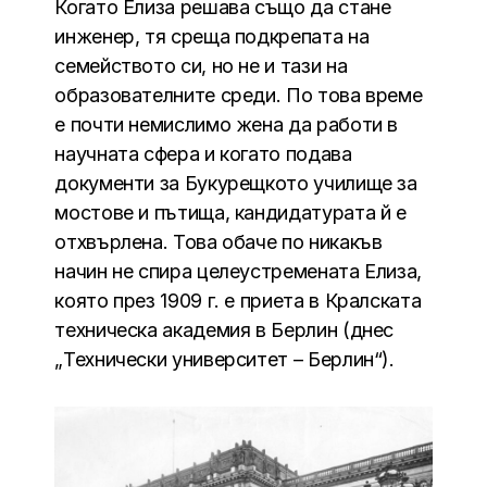
Когато Елиза решава също да стане
инженер, тя среща подкрепата на
семейството си, но не и тази на
образователните среди. По това време
е почти немислимо жена да работи в
научната сфера и когато подава
документи за Букурещкото училище за
мостове и пътища, кандидатурата й е
отхвърлена. Това обаче по никакъв
начин не спира целеустремената Елиза,
която през 1909 г. е приета в Кралската
техническа академия в Берлин (днес
„Технически университет – Берлин“).