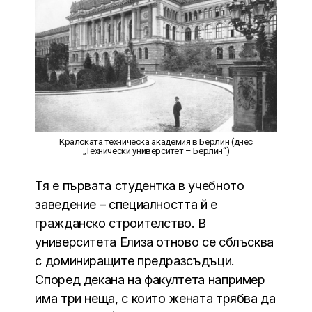
Кралската техническа академия в Берлин (днес
„Технически университет – Берлин“)
Тя е първата студентка в учебното
заведение – специалността й е
гражданско строителство. В
университета Елиза отново се сблъсква
с доминиращите предразсъдъци.
Според декана на факултета например
има три неща, с които жената трябва да