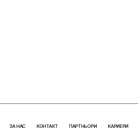
Силни жени
Насам-натам
Други
ЗА НАС
КОНТАКТ
ПАРТНЬОРИ
КАРИЕРИ