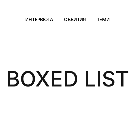
ИНТЕРВЮТА
СЪБИТИЯ
ТЕМИ
Архитектура
Арт
BOXED LIST
Kино
Музика
Сцена
Фотография
Дизайн
Литература и фи