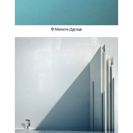
© Микеле Дураци