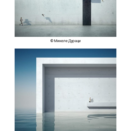
© Микеле Дураци