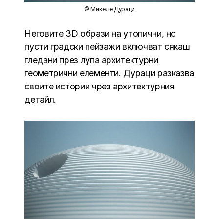
© Микеле Дураци
Неговите 3D образи на утопични, но
пусти градски пейзажи включват сякаш
гледани през лупа архитектурни
геометрични елементи. Дураци разказва
своите истории чрез архитектурния
детайл.