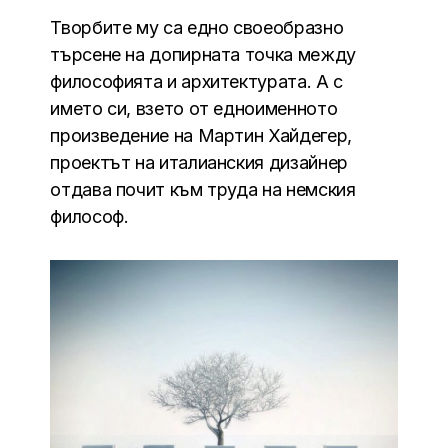
Творбите му са едно своеобразно
търсене на допирната точка между
философията и архитектурата. А с
името си, взето от едноименното
произведение на Мартин Хайдегер,
проектът на италианския дизайнер
отдава почит към труда на немския
философ.