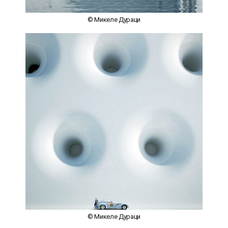
© Микеле Дураци
© Микеле Дураци