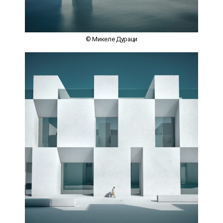
© Микеле Дураци