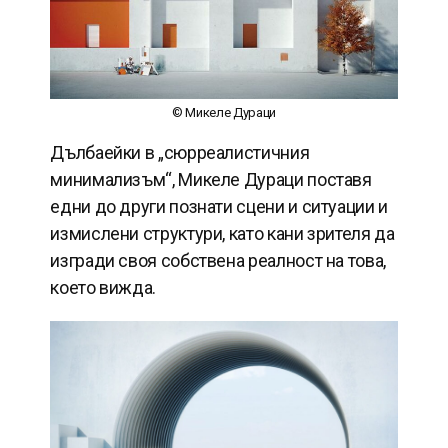
© Микеле Дураци
Дълбаейки в „сюрреалистичния
минимализъм“, Микеле Дураци поставя
едни до други познати сцени и ситуации и
измислени структури, като кани зрителя да
изгради своя собствена реалност на това,
което вижда.