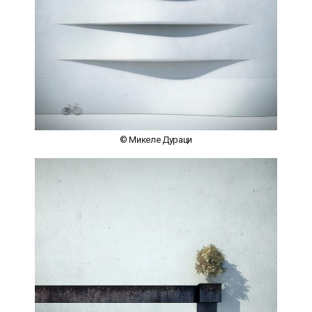
© Микеле Дураци