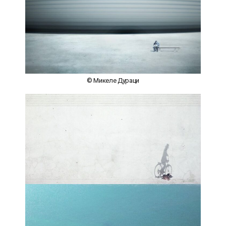
© Микеле Дураци