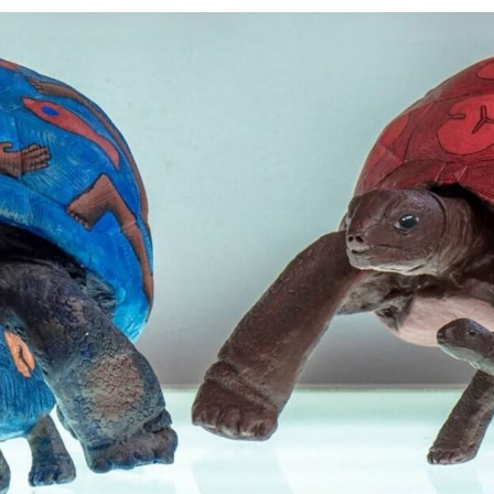
Силни жени
Насам-натам
Други