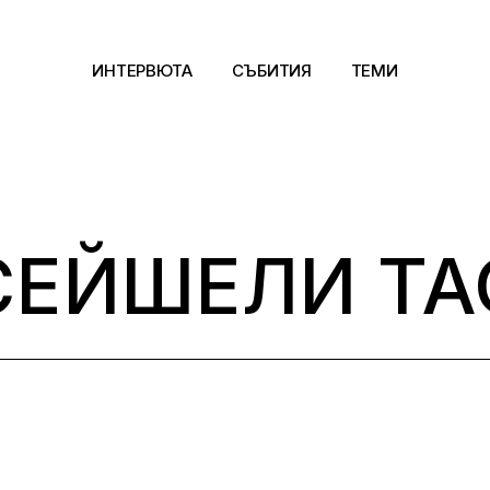
ИНТЕРВЮТА
СЪБИТИЯ
ТЕМИ
Архитектура
Арт
СЕЙШЕЛИ TA
Kино
Музика
Сцена
Фотография
Дизайн
Литература и фи