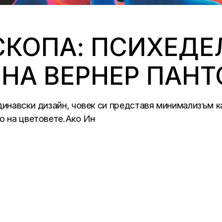
СКОПА: ПСИХЕДЕ
НА ВЕРНЕР ПАНТ
ндинавски дизайн, човек си представя минимализъм к
то на цветовете.Ако Ин