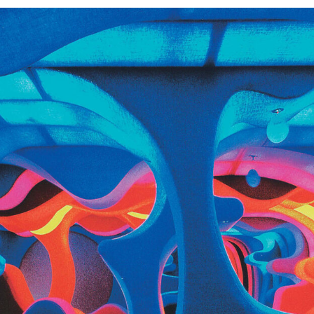
Силни жени
Насам-натам
Други