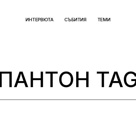
ИНТЕРВЮТА
СЪБИТИЯ
ТЕМИ
Архитектура
Арт
ПАНТОН TA
Kино
Музика
Сцена
Фотография
Дизайн
Литература и фи