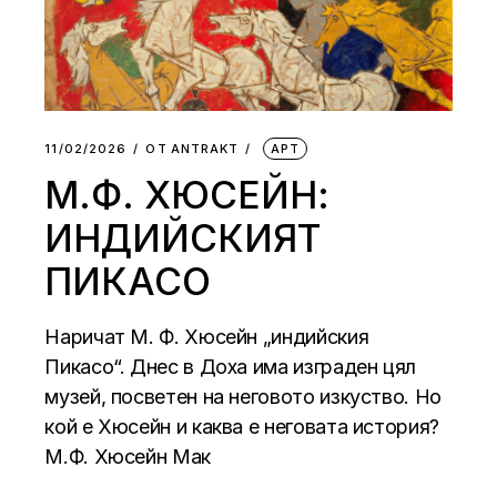
11/02/2026
ОТ
АNTRAKT
АРТ
М.Ф. ХЮСЕЙН:
ИНДИЙСКИЯТ
ПИКАСО
Наричат М. Ф. Хюсейн „индийския
Пикасо“. Днес в Доха има изграден цял
музей, посветен на неговото изкуство. Но
кой е Хюсейн и каква е неговата история?
М.Ф. Хюсейн Мак