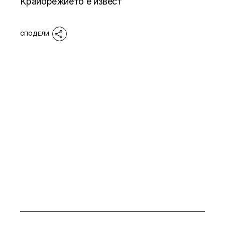
Крайбрежието е извест