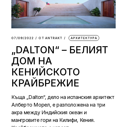
07/09/2022
ОТ
АNTRAKT
АРХИТЕКТУРА
„DALTON“ – БЕЛИЯТ
ДОМ НА
КЕНИЙСКОТО
КРАЙБРЕЖИЕ
Къща „Dalton“, дело на испанския архитект
Алберто Морел, е разположена на три
акра между Индийския океан и
мангровите гори на Килифи, Кения.