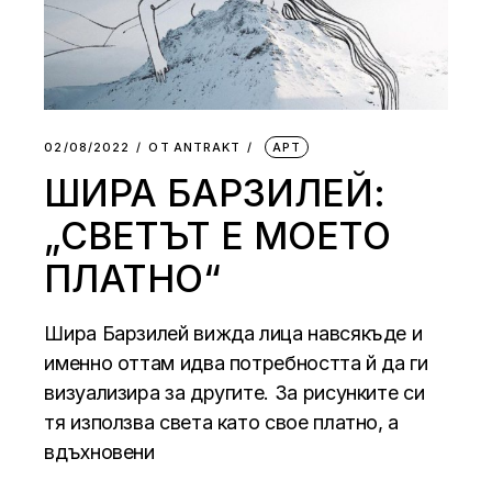
02/08/2022
ОТ
АNTRAKT
АРТ
ШИРА БАРЗИЛЕЙ:
„СВЕТЪТ Е МОЕТО
ПЛАТНО“
Шира Барзилей вижда лица навсякъде и
именно оттам идва потребността й да ги
визуализира за другите. За рисунките си
тя използва света като свое платно, а
вдъхновени